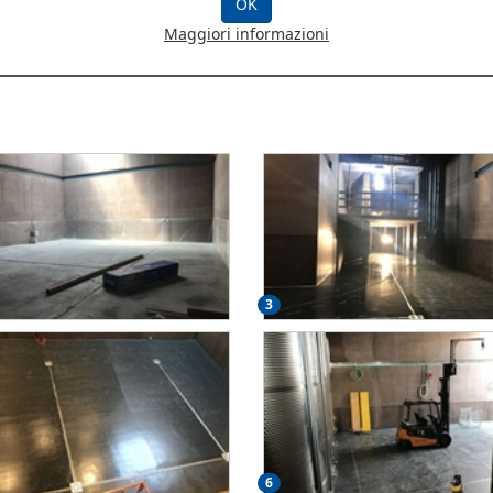
OK
ina del corpo uffici e realizzata una nuova "cantina" a vista. La ns di
Maggiori informazioni
essivo rivestimento in resina epossidica.Il ciclo scelto per la resina
tisce alla superificie un ottima resistenza meccanica oltre ad un
3
6