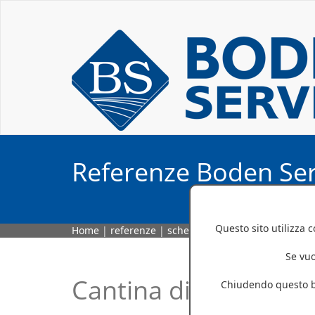
Referenze Boden Ser
Questo sito utilizza 
Home
|
referenze
|
scheda referenza
Se vuo
Cantina di Nalles
Chiudendo questo ba