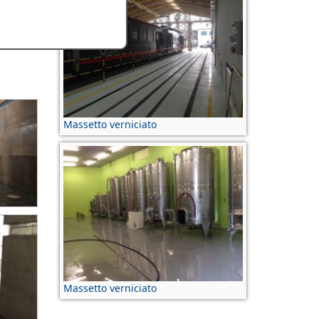
tta ha
 è il
Massetto verniciato
Massetto verniciato