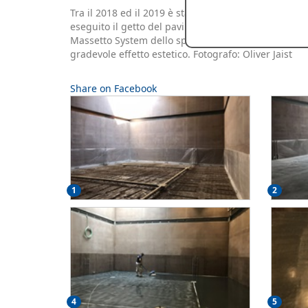
Tra il 2018 ed il 2019 è stata ristrutturata la palazz
eseguito il getto del pavimento industriale ed il succ
Massetto System dello spessore di 6-8 mm che garan
gradevole effetto estetico. Fotografo: Oliver Jaist
Share on Facebook
1
2
4
5