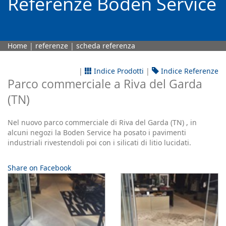
Referenze Boden Service
Home
|
referenze
|
scheda referenza
|
Indice Prodotti
|
Indice Referenze
Parco commerciale a Riva del Garda
(TN)
Nel nuovo parco commerciale di Riva del Garda (TN) , in
alcuni negozi la Boden Service ha posato i pavimenti
industriali rivestendoli poi con i silicati di litio lucidati.
Share on Facebook