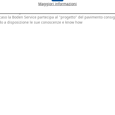
e . L'utilizzo di particolari spolveri colorati e l'applicazione di trat
Maggiori informazioni
nti a base di silicati di litio ( o sodio) ha permesso di ottenere dell
ci non "omogenee" che ben si abbinano a determinati ambienti.An
caso la Boden Service partecipa al "progetto" del pavimento consig
o a disposizione le sue conoscenze e know how