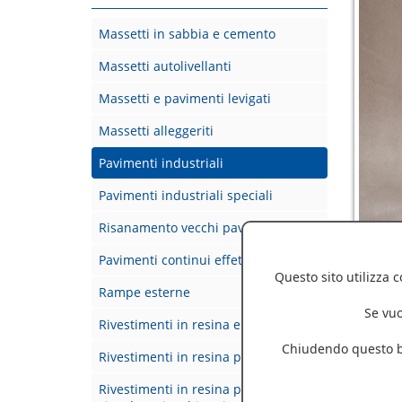
Massetti in sabbia e cemento
Massetti autolivellanti
Massetti e pavimenti levigati
Massetti alleggeriti
Pavimenti industriali
Pavimenti industriali speciali
Risanamento vecchi pavimenti
Pavimenti continui effetto cemento
Questo sito utilizza 
Rampe esterne
Se vuo
Rivestimenti in resina epossidica
Pavim
Chiudendo questo ba
Rivestimenti in resina per ospedali
Negli ul
Rivestimenti in resina per cantine di
industri