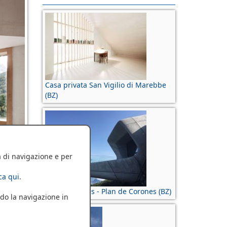
Casa privata San Vigilio di Marebbe
(BZ)
a di navigazione e per
cca qui
.
MMM Corones - Plan de Corones (BZ)
tegoria:
do la navigazione in
ure