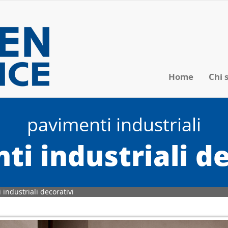
Home
Chi 
pavimenti industriali
ti industriali de
 industriali decorativi