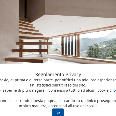
Regolamento Privacy
cookie, di prima e di terza parte, per offrirti una migliore esperienz
fini statistici sull'utilizzo del sito.
i saperne di più o negare il consenso a tutti o ad alcuni cookie
cli
enti industriali decorativi
Tutti i prodotti della ca
nner, scorrendo questa pagina, cliccando su un link o proseguen
un'altra maniera, acconsenti all'uso dei cookie.
timi anni sono aumentate le richieste di realizzare dei pavimenti
ali in calcestruzzo all'interno di appartamenti , show room , strutt
OK