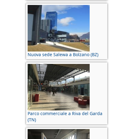
Nuova sede Salewa a Bolzano (BZ)
Parco commerciale a Riva del Garda
(TN)