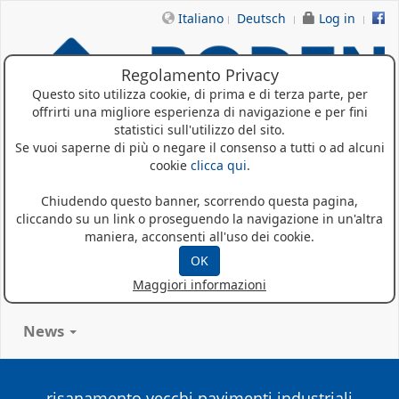
Italiano
Deutsch
Log in
Regolamento Privacy
Questo sito utilizza cookie, di prima e di terza parte, per
offrirti una migliore esperienza di navigazione e per fini
statistici sull'utilizzo del sito.
Se vuoi saperne di più o negare il consenso a tutti o ad alcuni
cookie
clicca qui
.
Home
Chiudendo questo banner, scorrendo questa pagina,
cliccando su un link o proseguendo la navigazione in un'altra
Chi siamo
maniera, acconsenti all'uso dei cookie.
Prodotti
OK
Maggiori informazioni
Referenze
News
risanamento vecchi pavimenti industriali