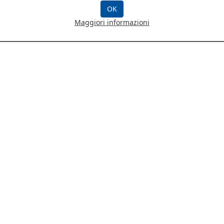
OK
are una categoria dalla lista a sinistra
Maggiori informazioni