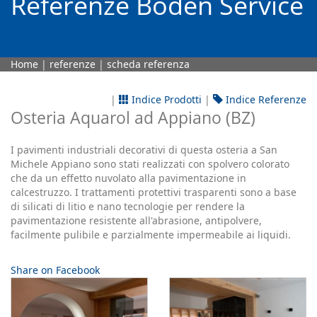
Referenze Boden Service
Home
|
referenze
|
scheda referenza
|
Indice Prodotti
|
Indice Referenze
Osteria Aquarol ad Appiano (BZ)
I pavimenti industriali decorativi di questa osteria a San
Michele Appiano sono stati realizzati con spolvero colorato
che da un effetto nuvolato alla pavimentazione in
calcestruzzo. I trattamenti protettivi trasparenti sono a base
di silicati di litio e nano tecnologie per rendere la
pavimentazione resistente all'abrasione, antipolvere,
facilmente pulibile e parzialmente impermeabile ai liquidi.
Share on Facebook