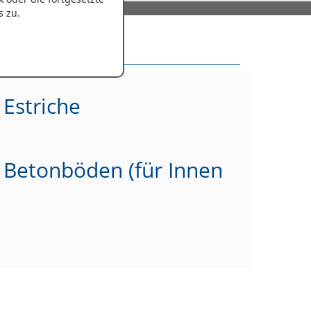
s zu.
ndustrieboden
 Estriche
e Betonböden (für Innen