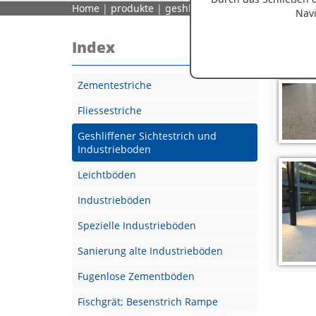
Home
|
produkte
|
geshliffener sichtestrich und i
Navi
Index
Prod
Zementestriche
Fliessestriche
Geshliffener Sichtestrich und
Industrieboden
Leichtböden
Industrieböden
Spezielle Industrieböden
Sanierung alte Industrieböden
Fugenlose Zementböden
Fischgrät; Besenstrich Rampe