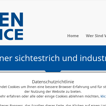
Home
Wer Sind 
ener sichtestrich und indus
Datenschutzrichtlinie
riche
Bozen-Südtirol-Trentino/
geschliffener und polier
ndet Cookies um Ihnen eine bessere Browser-Erfahrung und für sta
hleifen der Böden von Prestige erhalten, in der Tat, durc
der Nutzung der Website zu bieten.
endung von speziellen Zusatzstoffen, ist es möglich, gesch
hr erfahren oder alle oder einige Cookies ablehnen möchten,
kli
lese mehr
können sowohl innerhalb als auch außerhalb der Gebäude rea
ystemen mit Fußbodenheizung realisiert werden.
eses Banners, das Scrollen dieser Seite, das Klicken auf einen Lin