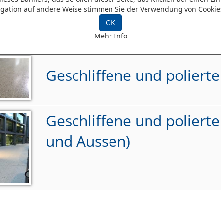
ndustrieboden
gation auf andere Weise stimmen Sie der Verwendung von Cookie
OK
uktindex geshliffener sichtestrich und i
Mehr Info
Geschliffene und polierte
Geschliffene und poliert
und Aussen)